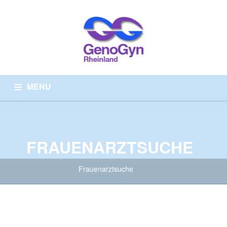
MENU
HOME
ÜBER UNS
ARZTSUCHE
WISSENSWERTES
PRÄVENTIONSMEDIZIN
KONTAKT
FRAUENARZTSUCHE
Frauenarztsuche