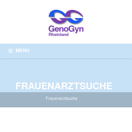
MENU
HOME
ÜBER UNS
ARZTSUCHE
WISSENSWERTES
PRÄVENTIONSMEDIZIN
KONTAKT
FRAUENARZTSUCHE
Frauenarztsuche