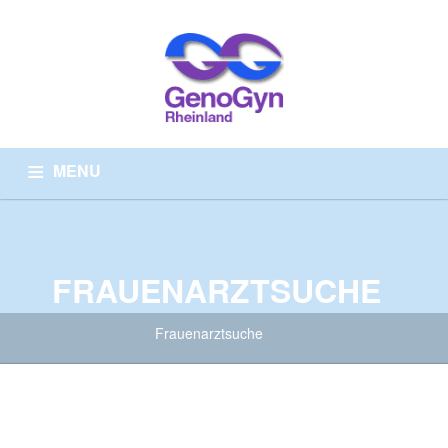
MENU
HOME
ÜBER UNS
ARZTSUCHE
WISSENSWERTES
PRÄVENTIONSMEDIZIN
KONTAKT
FRAUENARZTSUCHE
Frauenarztsuche