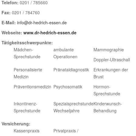
Telefon:
0201 / 785660
Fax:
0201 / 784760
E-Mail:
info@dr-hedrich-essen.de
Webseite:
www.dr-hedrich-essen.de
Tätigkeitsschwerpunkte:
Mädchen-
ambulante
Mammographie
Sprechstunde
Operationen
Doppler-Ultraschall
Personalisierte
Pränataldiagnostik
Erkrankungen der
Medizin
Brust
Präventionsmedizin
Psychosomatik
Hormon-
Sprechstunde
Inkontinenz-
Spezialsprechstunde
Kinderwunsch-
Sprechstunde
Wechseljahre
Behandlung
Versicherung:
Kassenpraxis
Privatpraxis /