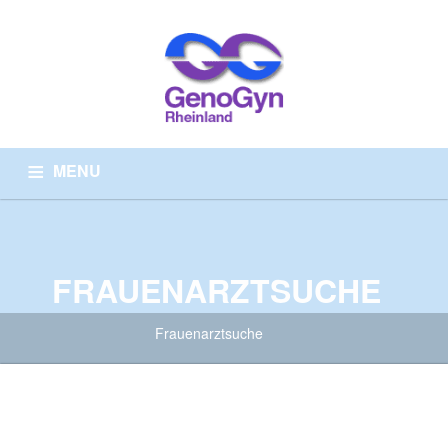
MENU
HOME
ÜBER UNS
ARZTSUCHE
WISSENSWERTES
PRÄVENTIONSMEDIZIN
KONTAKT
FRAUENARZTSUCHE
Frauenarztsuche